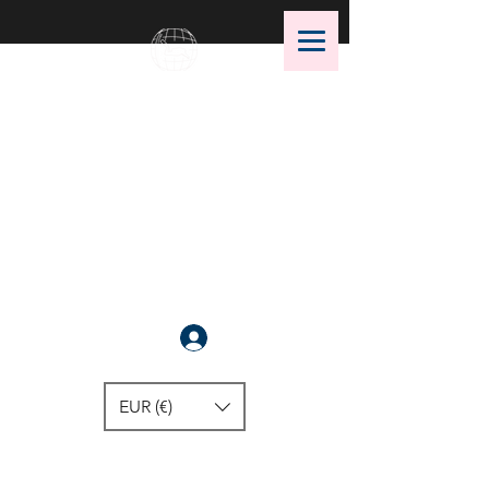
OMS Dive Store
Die beste Auswahl an OMS
Tauchausrüstung !
Anmelden
EUR (€)