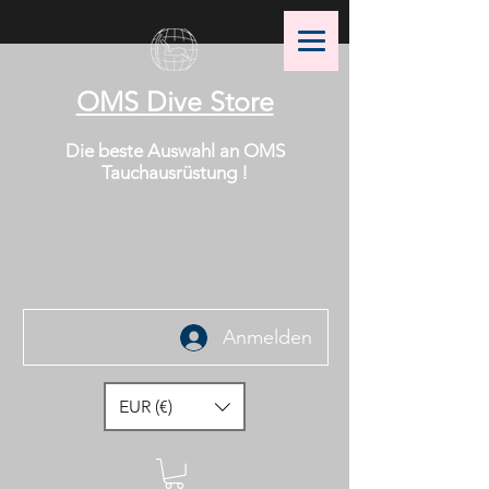
OMS Dive Store
Die beste Auswahl an OMS
Tauchausrüstung !
Anmelden
EUR (€)