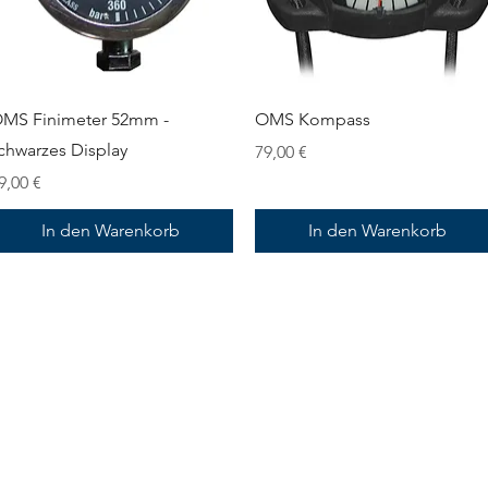
Schnellansicht
Schnellansicht
MS Finimeter 52mm -
OMS Kompass
chwarzes Display
Preis
79,00 €
reis
9,00 €
In den Warenkorb
In den Warenkorb
Information