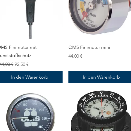
Schnellansicht
Schnellansicht
MS Finimeter mit
OMS Finimeter mini
unststoffschutz
Preis
44,00 €
tandardpreis
Sale-Preis
44,00 €
92,50 €
In den Warenkorb
In den Warenkorb