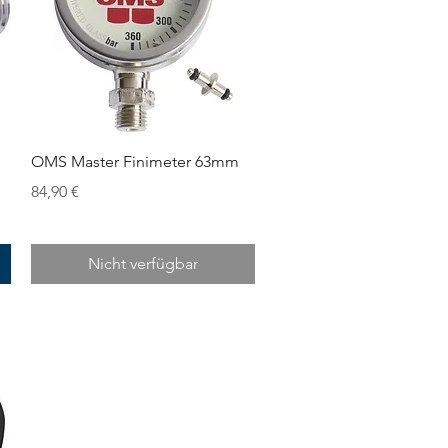
Schnellansicht
OMS Master Finimeter 63mm
Preis
84,90 €
Nicht verfügbar