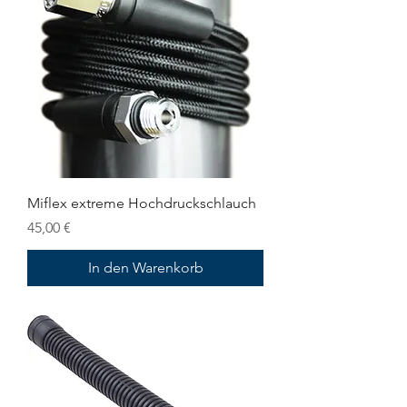
Miflex extreme Hochdruckschlauch
Preis
45,00 €
In den Warenkorb