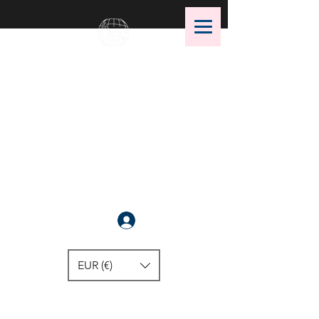
OMS Dive Store
Die beste Auswahl an OMS
Tauchausrüstung !
Anmelden
EUR (€)