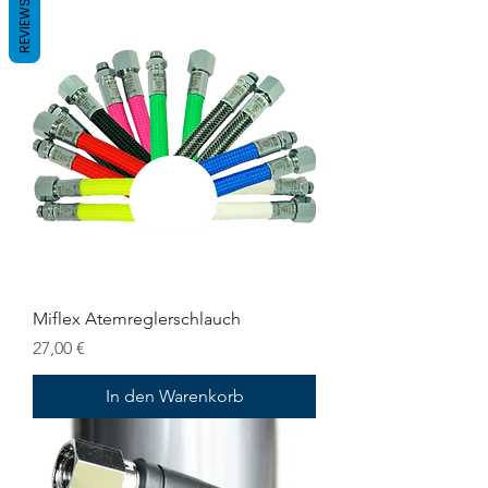
REVIEWS
Miflex Atemreglerschlauch
Preis
27,00 €
In den Warenkorb