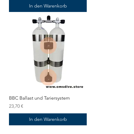
In den Warenkorb
BBC Ballast und Tariersystem
Preis
23,70 €
In den Warenkorb