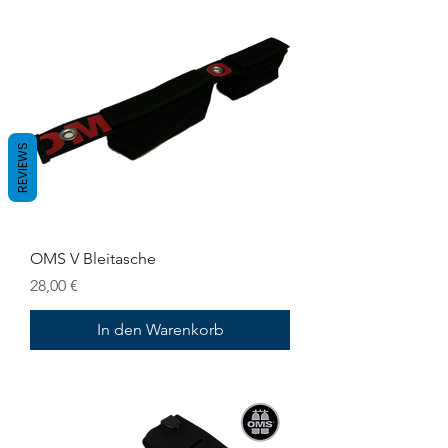
REVIEWS
OMS V Bleitasche
Preis
28,00 €
In den Warenkorb