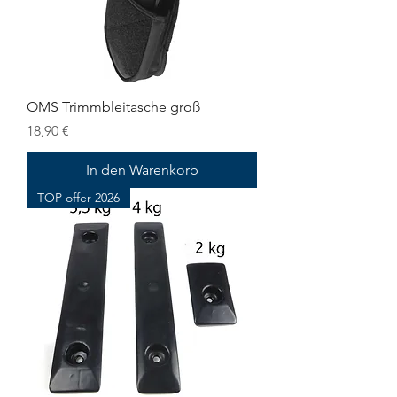
OMS Trimmbleitasche groß
Preis
18,90 €
In den Warenkorb
TOP offer 2026