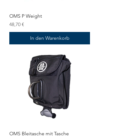
OMS P Weight
Preis
48,70 €
In den Warenkorb
OMS Bleitasche mit Tasche