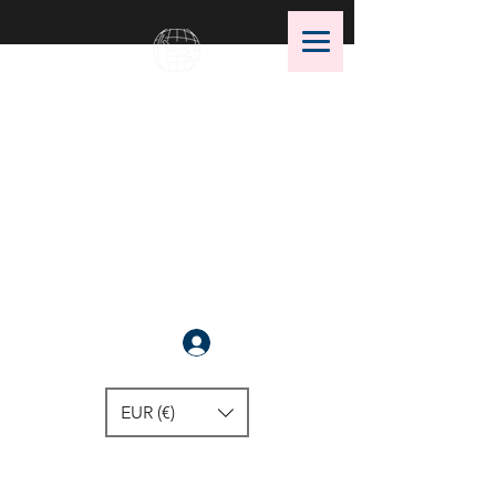
OMS Dive Store
Die beste Auswahl an OMS
Tauchausrüstung !
Anmelden
EUR (€)