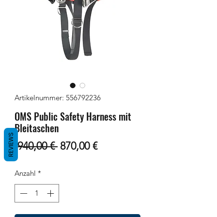
Artikelnummer: 556792236
OMS Public Safety Harness mit
Bleitaschen
REVIEWS
Standardpreis
Sale-
 940,00 € 
870,00 €
Preis
Anzahl
*