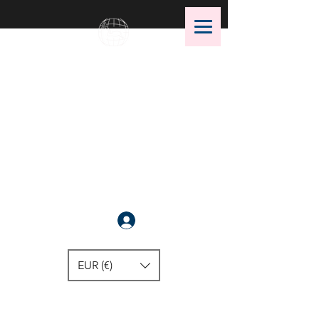
OMS Dive Store
Die beste Auswahl an OMS
Tauchausrüstung !
Anmelden
EUR (€)