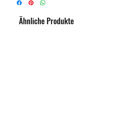
Marke: OMS
( Ozean Management Systems )
Importeur:
Ähnliche Produkte
BtS® Europa AG
Klosterhofweg 96
41199 Mönchengladbach
Demo
Deutschland
Tel. +49 (2166) 675411 - 0
E-Mail: info@bts-eu.com
Web: www.bts-eu.com