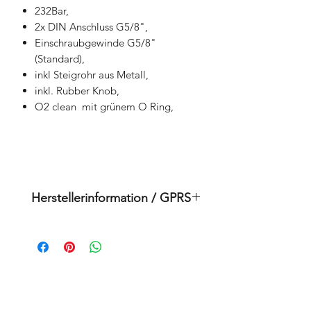
232Bar,
2x DIN Anschluss G5/8",
Einschraubgewinde G5/8"
(Standard),
inkl Steigrohr aus Metall,
inkl. Rubber Knob,
O2 clean mit grünem O Ring,
Herstellerinformation / GPRS
Scubatec srl
Via dei Pioppi, 16/c
20024 Garbagnate Milanese MI,
Italia
Ähnliche Produkte
Mail: mail@scubatec.it