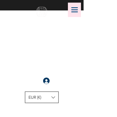
OMS Dive Store
Die beste Auswahl an OMS
Tauchausrüstung !
Anmelden
EUR (€)