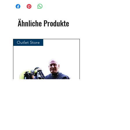
Marke: OMS
( Ozean Management Systems )
Importeur:
Ähnliche Produkte
BtS® Europa AG
Klosterhofweg 96
41199 Mönchengladbach
Outlet Store
Deutschland
Tel. +49 (2166) 675411 - 0
E-Mail: info@bts-eu.com
Web: www.bts-eu.com