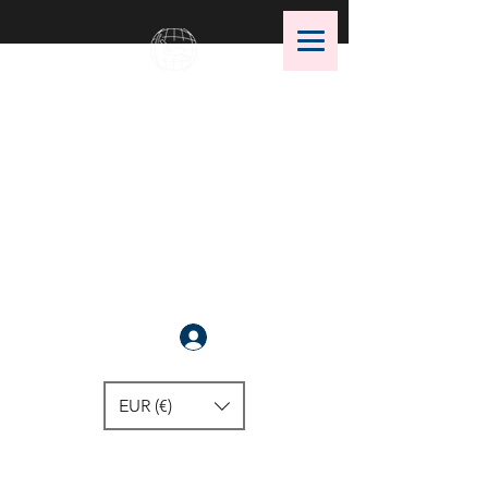
OMS Dive Store
Die beste Auswahl an OMS
Tauchausrüstung !
Anmelden
EUR (€)