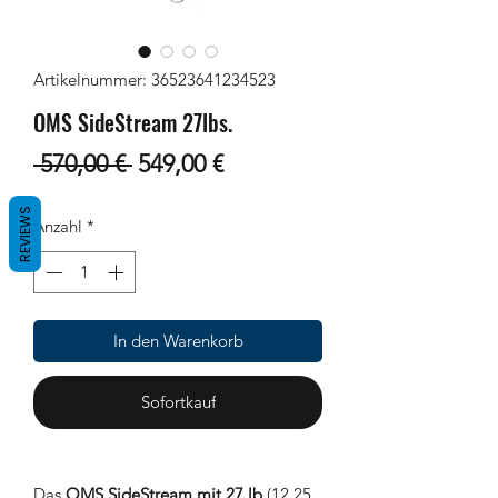
Artikelnummer: 36523641234523
OMS SideStream 27lbs.
Standardpreis
Sale-
 570,00 € 
549,00 €
Preis
REVIEWS
Anzahl
*
In den Warenkorb
Sofortkauf
Das
OMS SideStream mit 27 lb
(12,25