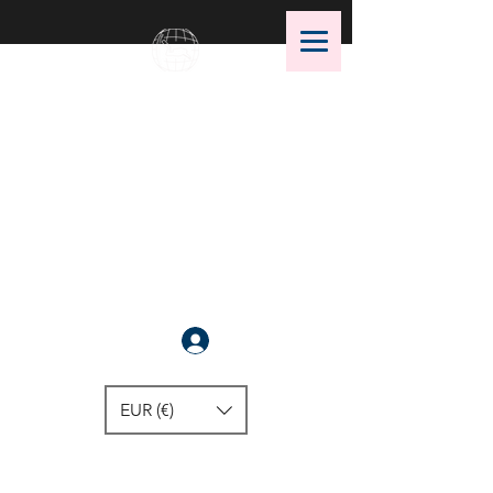
OMS Dive Store
Die beste Auswahl an OMS
Tauchausrüstung !
Anmelden
EUR (€)