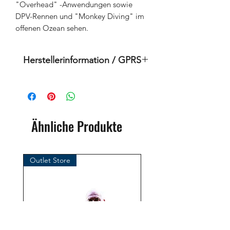
"Overhead" -Anwendungen sowie
DPV-Rennen und "Monkey Diving" im
offenen Ozean sehen.
Herstellerinformation / GPRS
Dies ist ein Originalprodukt der
Marke: OMS
( Ozean Management Systems )
Importeur:
Ähnliche Produkte
BtS® Europa AG
Klosterhofweg 96
41199 Mönchengladbach
Outlet Store
Deutschland
Tel. +49 (2166) 675411 - 0
E-Mail: info@bts-eu.com
Web: www.bts-eu.com