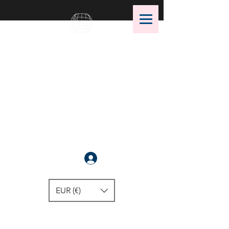
OMS Dive Store
Die beste Auswahl an OMS
Tauchausrüstung !
Anmelden
EUR (€)