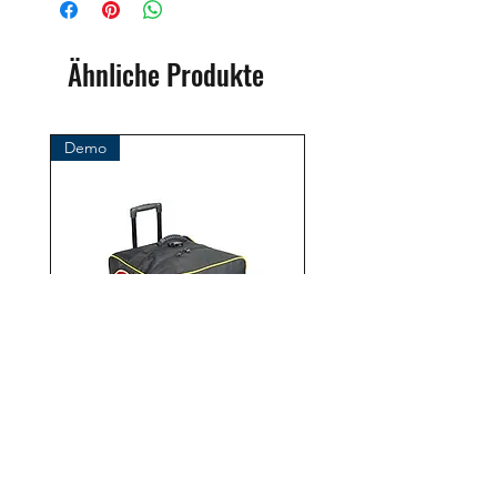
Marke: OMS
( Ozean Management Systems )
Importeur:
Ähnliche Produkte
BtS® Europa AG
Klosterhofweg 96
41199 Mönchengladbach
Demo
Deutschland
Tel. +49 (2166) 675411 - 0
E-Mail: info@bts-eu.com
Web: www.bts-eu.com