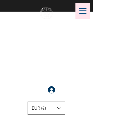
OMS Dive Store
Die beste Auswahl an OMS
Tauchausrüstung !
Anmelden
EUR (€)