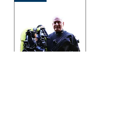
Deutschland
Tel. +49 (2166) 675411 - 0
E-Mail: info@bts-eu.com
Web: www.bts-eu.com
OMS IQ Lite CR mit
performance Mono Wing
In den Warenkorb