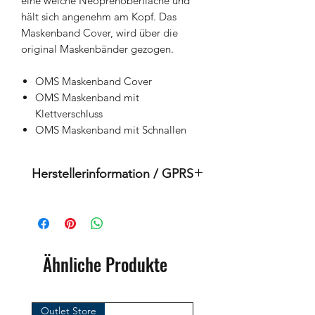
eine weiche Neoprenoberfläche und
hält sich angenehm am Kopf. Das
Maskenband Cover, wird über die
original Maskenbänder gezogen.
OMS Maskenband Cover
OMS Maskenband mit
Klettverschluss
OMS Maskenband mit Schnallen
Herstellerinformation / GPRS
Dies ist ein Originalprodukt der
Marke: OMS
( Ozean Management Systems )
Importeur:
Ähnliche Produkte
BtS® Europa AG
Klosterhofweg 96
41199 Mönchengladbach
Outlet Store