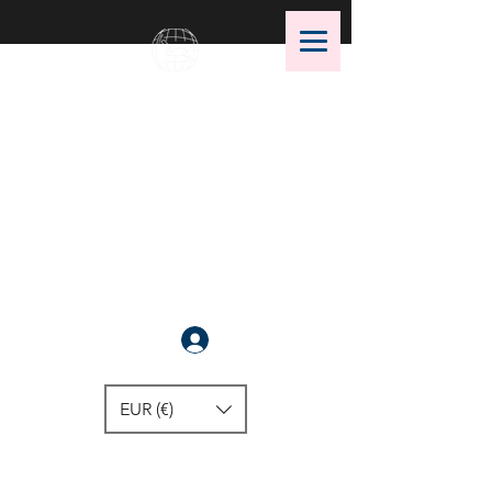
OMS Dive Store
Die beste Auswahl an OMS
Tauchausrüstung !
Anmelden
EUR (€)