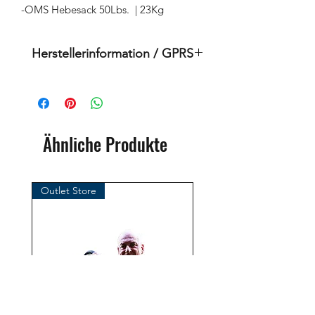
-OMS Hebesack 50Lbs. | 23Kg
Herstellerinformation / GPRS
Dies ist ein Originalprodukt der
Marke: OMS
( Ozean Management Systems )
Importeur:
Ähnliche Produkte
BtS® Europa AG
Klosterhofweg 96
41199 Mönchengladbach
Outlet Store
Deutschland
Tel. +49 (2166) 675411 - 0
E-Mail: info@bts-eu.com
Web: www.bts-eu.com