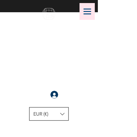
OMS Dive Store
Die beste Auswahl an OMS
Tauchausrüstung !
Anmelden
EUR (€)