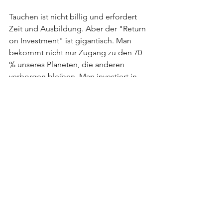
Tauchen ist nicht billig und erfordert 
Zeit und Ausbildung. Aber der "Return 
on Investment" ist gigantisch. Man 
bekommt nicht nur Zugang zu den 70 
% unseres Planeten, die anderen 
verborgen bleiben. Man investiert in 
eine widerstandsfähigere, ruhigere und 
bewusstere Version seiner selbst.
Vielleicht ist es Zeit, den Kopf unter 
Wasser zu stecken und zu sehen, wer 
man dort unten eigentlich ist.
DUI T-Shirt | Freund lassen Freund 