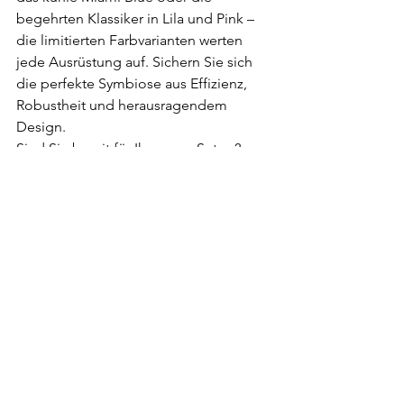
begehrten Klassiker in Lila und Pink – 
die limitierten Farbvarianten werten 
jede Ausrüstung auf. Sichern Sie sich 
die perfekte Symbiose aus Effizienz, 
Robustheit und herausragendem 
Design.
Sind Sie bereit für Ihr neues Setup? 
Besuchen Sie jetzt den 
OMS Dive 
Store
 unter 
www.mydive.store
, 
entdecken Sie unsere limitierten 
Editionen und stellen Sie sich noch 
heute Ihre Wunschausrüstung 
zusammen!
OMS
Ozean Management Systeme
OMS Tauchartikel
Sporttauchen
OMSdive
OMS Tauchzubehör
OMS Harness III
OMS Slipstream
OMS Tauchwing online kaufen
Tauchshop
mydive.store