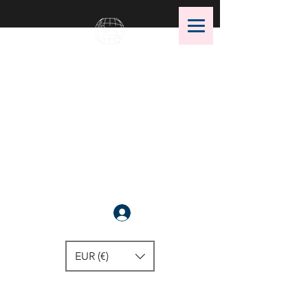
OMS Dive Store
Die beste Auswahl an OMS
Tauchausrüstung !
Anmelden
EUR (€)